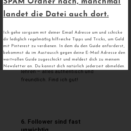
SPAM Ordner nach, manchmal
geschrieben, zum
freundlichsten
landet die Datei auch dort.
Ort der Welt
zu werden. Bei
Pinterest haben Themen wie
Mobbing, Body Shaming, Politik und
Ich gehe sorgsam mit deiner Email Adresse um und schicke
Hass keine Chance. Vielmehr geht
dir lediglich regelmäßig hilfreiche Tipps und Tricks, um Geld
es bei Pinterest darum, einen
mit Pinterest zu verdienen. In dem du den Guide anforderst,
bekommst du im Austausch gegen deine E-Mail Adresse den
Mehrwert zu liefern. Andere Leute
wertvollen Guide zugeschickt und meldest dich zu meinem
zu inspirieren, etwas zu zeigen, zu
Newsletter an. Du kannst dich natürlich jederzeit abmelden.
lehren – alles authentisch und
freundlich. Find ich gut!
6. Follower sind fast
unwichtig