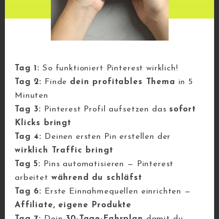
Pinterest verdienst, kannst du in
diesem Beitrag
nachlesen.
Gut zu wissen: Auf Pinterest gibt es
zu fast jedem Thema die passende
Zielgruppe!
Tag 1:
So funktioniert Pinterest wirklich!
Tag 2:
Finde
dein profitables Thema
in 5
Minuten
Tag 3:
Pinterest Profil aufsetzen das
sofort
4. No Name Business
Klicks bringt
Tag 4:
Deinen ersten Pin erstellen der
In den ersten 5 Jahren meiner
wirklich Traffic bringt
Online Selbstständigkeit mit
Tag 5:
Pins automatisieren — Pinterest
Pinterest kannte mich kein Mensch.
arbeitet
während du schläfst
Ich habe mich nie gezeigt, einfach
Tag 6:
Erste Einnahmequellen einrichten —
meine Blogs aufgebaut, den Traffic
Affiliate, eigene Produkte
von Pinterest genutzt und passiv
Tag 7:
Dein
30-Tage-Fahrplan
damit du