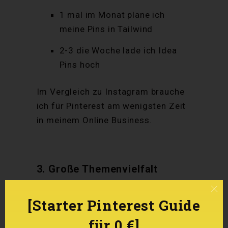
1 mal im Monat plane ich
meine Pins in Tailwind
2-3 die Woche lade ich Idea
Pins hoch
Im Vergleich zu Instagram brauche
ich für Pinterest am wenigsten Zeit
in meinem Online Business.
3. Große Themenvielfalt
Ich habe ungefähr 10 verschiedene
[Starter Pinterest Guide
Pinterest Accounts mit den
für 0 €]
zugehörigen Webseiten. Warum?