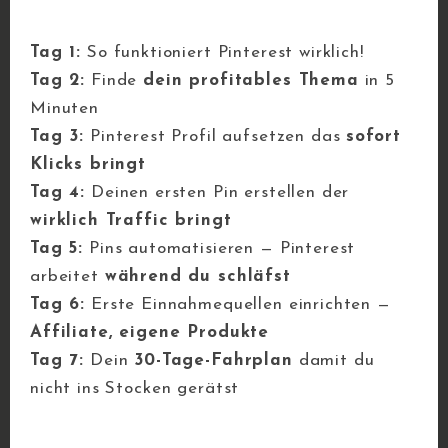
Tag 1:
So funktioniert Pinterest wirklich!
Tag 2:
Finde
dein profitables Thema
in 5
PINTEREST STUDENTEN
Minuten
Geschützt: Bibel
Tag 3:
Pinterest Profil aufsetzen das
sofort
Klicks bringt
12. JULI 2026
Tag 4:
Deinen ersten Pin erstellen der
Dieser Inhalt ist passwortgeschützt.
wirklich Traffic bringt
Bitte gib unten das Passwort ein, um
Tag 5:
Pins automatisieren — Pinterest
ihn anzeigen zu können. Passwort:[...]
arbeitet
während du schläfst
Tag 6:
Erste Einnahmequellen einrichten —
read more
Affiliate, eigene Produkte
Tag 7:
Dein
30-Tage-Fahrplan
damit du
nicht ins Stocken gerätst