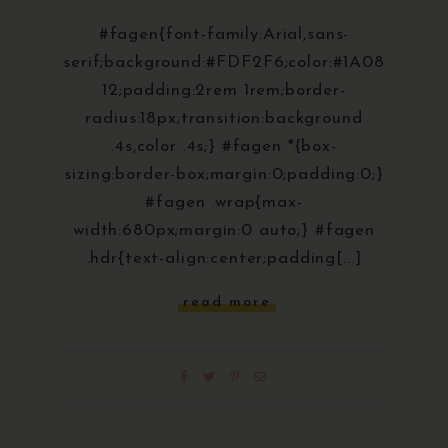
#fagen{font-family:Arial,sans-
serif;background:#FDF2F6;color:#1A08
12;padding:2rem 1rem;border-
radius:18px;transition:background
.4s,color .4s;} #fagen *{box-
sizing:border-box;margin:0;padding:0;}
#fagen .wrap{max-
width:680px;margin:0 auto;} #fagen
.hdr{text-align:center;padding[...]
read more