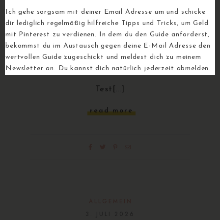
Ich gehe sorgsam mit deiner Email Adresse um und schicke
dir lediglich regelmäßig hilfreiche Tipps und Tricks, um Geld
ALLGEMEIN
mit Pinterest zu verdienen. In dem du den Guide anforderst,
Hallo
bekommst du im Austausch gegen deine E-Mail Adresse den
wertvollen Guide zugeschickt und meldest dich zu meinem
7. JULI 2026
Newsletter an. Du kannst dich natürlich jederzeit abmelden.
Test[...]
read more
ALLGEMEIN
3. JULI 2026