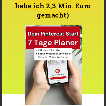
habe ich 2,3 Mio. Euro
gemacht)
PINTEREST STUDENTEN
Geschützt: Blog Stil
Angleicher
12. JULI 2026
Dieser Inhalt ist passwortgeschützt.
Bitte gib unten das Passwort ein, um
ihn anzeigen zu können. Passwort:[...]
read more