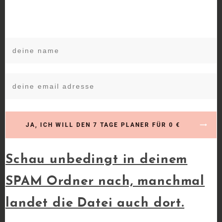
PINTEREST STUDENTEN
Geschützt: Art und
Bullet Journaling
Generator
9. JULI 2026
Dieser Inhalt ist passwortgeschützt.
JA, ICH WILL DEN 7 TAGE PLANER FÜR 0 €
Bitte gib unten das Passwort ein, um
ihn anzeigen zu können. Passwort:[...]
Schau unbedingt in deinem
read more
SPAM Ordner nach, manchmal
landet die Datei auch dort.