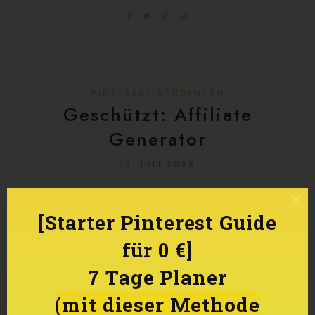
PINTEREST STUDENTEN
Geschützt: Affiliate
Generator
13. JULI 2026
Dieser Inhalt ist passwortgeschützt.
[Starter Pinterest Guide
Bitte gib unten das Passwort ein, um
ihn anzeigen zu können. Passwort:[...]
für 0 €]
read more
7 Tage Planer
(mit dieser Methode