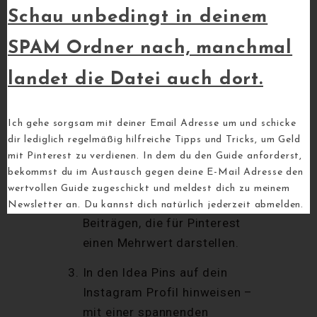
werden dir die Leute automatisch
Schau unbedingt in deinem
folgen wollen.
SPAM Ordner nach, manchmal
Zusammengefasst tust du also
landet die Datei auch dort.
folgendes:
Profiles Pinterest Profil
Ich gehe sorgsam mit deiner Email Adresse um und schicke
aufbauen
dir lediglich regelmäßig hilfreiche Tipps und Tricks, um Geld
mit Pinterest zu verdienen. In dem du den Guide anforderst,
Idea Pins erstellen. Schau dazu
bekommst du im Austausch gegen deine E-Mail Adresse den
gern auf deinem Instagram
wertvollen Guide zugeschickt und meldest dich zu meinem
Profil nach gut laufenden
Newsletter an. Du kannst dich natürlich jederzeit abmelden.
Beiträgen, die für Pinterest
einen Mehrwert darstellen.
In den Idea Pins auf dein
Instagram Profil hinweisen –
mit einer spannenden