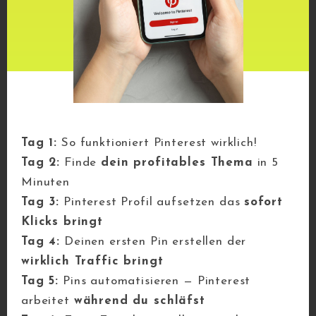
ersten Moment fragen, was diese
dann überhaupt bringen sollen.
Zum einen werden diese
Verlinkungen bis Ende 2022
anscheinend noch kommen (in den
USA wird schon getestet). Zum
Tag 1:
So funktioniert Pinterest wirklich!
anderen solltest du unbedingt einen
Tag 2:
Finde
dein profitables Thema
in 5
Call to action, sprich eine
Minuten
Handlungsaufforderung in den Idea
Tag 3:
Pinterest Profil aufsetzen das
sofort
Pins einbringen.
Klicks bringt
Mit dieser Handlungsaufforderung
Tag 4:
Deinen ersten Pin erstellen der
wirst du automatisch täglich neue
wirklich Traffic bringt
Follower auf Instagram bekommen.
Tag 5:
Pins automatisieren — Pinterest
arbeitet
während du schläfst
Beispiele: