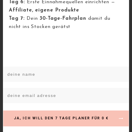
Tag 6:
Erste Einnahmequellen einrichten —
Affiliate, eigene Produkte
„Folge mir gern auf Instagram, um
Tag 7:
Dein
30-Tage-Fahrplan
damit du
mehr geniale Tipps zu Thema x zu
nicht ins Stocken gerätst
bekommen“
„Auf Instagram bekommst du mehr
private Einblicke von mir“
„Auf Instagram gibt es den 2. Teil von
…“
Wenn du genialen Mehrwert teilst,
über ein spannendes Thema sprichst
oder dich als Experte in einem
JA, ICH WILL DEN 7 TAGE PLANER FÜR 0 €
bestimmten Gebiet positionierst,