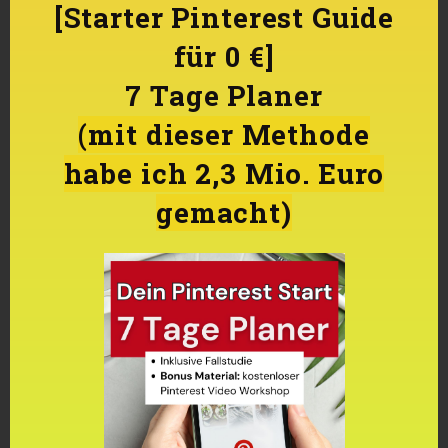
[Starter Pinterest Guide
für 0 €]
7 Tage Planer
(mit dieser Methode
habe ich 2,3 Mio. Euro
gemacht)
Der Haken bei den Idea Pins
Da es bisher noch nicht möglich ist,
bei den Idea Pins eine Verlinkung
hinzufügen, könnte man sich im