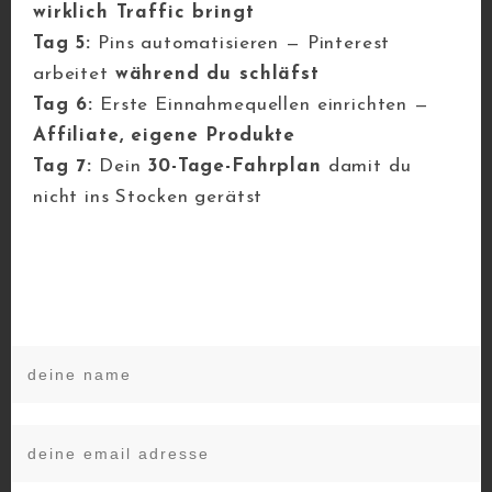
mit
Canva
(kostenlos).
wirklich Traffic bringt
Dort findest du bereits fertige
Pinterest-
Tag 5:
Pins automatisieren — Pinterest
Vorlagen
, die du einfach mit deinem Text
arbeitet
während du schläfst
und Bild anpassen kannst.
Tag 6:
Erste Einnahmequellen einrichten —
Oder du designst dir eigene, wenn du’s
Affiliate, eigene Produkte
individueller magst.
Tag 7:
Dein
30-Tage-Fahrplan
damit du
nicht ins Stocken gerätst
Darauf kommt’s bei einem guten Pin
an:
Ein
thematisch passendes Bild
(z. B. dein Rezept, dein Ergebnis,
dein DIY-Projekt)
Eine
klare, neugierig machende