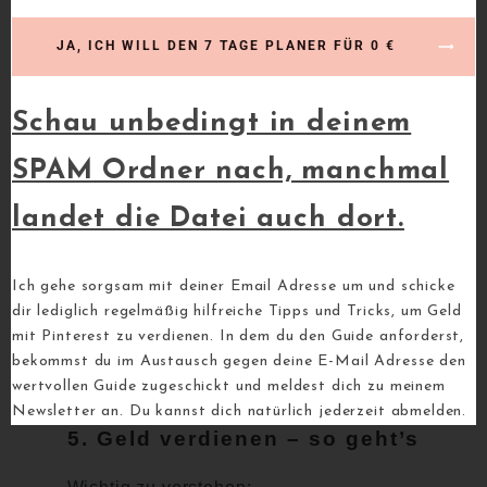
Überschrift
JA, ICH WILL DEN 7 TAGE PLANER FÜR 0 €
Möglichst
große Schrift
, die auch
auf dem Handy gut lesbar ist
Schau unbedingt in deinem
Keine überladenen Designs
–
lieber clean und verständlich
SPAM Ordner nach, manchmal
landet die Datei auch dort.
Denk dran: Ein Pin ist wie ein
Schaufenster zu deinem Blogartikel
.
Wenn es gut aussieht, bleiben Leute
Ich gehe sorgsam mit deiner Email Adresse um und schicke
dir lediglich regelmäßig hilfreiche Tipps und Tricks, um Geld
stehen – klicken – und lesen!
mit Pinterest zu verdienen. In dem du den Guide anforderst,
bekommst du im Austausch gegen deine E-Mail Adresse den
wertvollen Guide zugeschickt und meldest dich zu meinem
Newsletter an. Du kannst dich natürlich jederzeit abmelden.
5. Geld verdienen – so geht’s