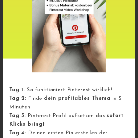
Erstelle für jeden Blogartikel mindestens
5-10 ansprechende Pins
.
Diese lädst du dann auf Pinterest hoch
,
am besten direkt mit dem Link zu
deinem Blogartikel
.
Tipp: Nutze den
Pin-Planer von
Pinterest
, um deine Pins im Voraus zu
terminieren – das spart Zeit und bringt
langfristig mehr Reichweite.
Tag 1:
So funktioniert Pinterest wirklich!
Tag 2:
Finde
dein profitables Thema
in 5
Minuten
Design leicht gemacht:
Tag 3:
Pinterest Profil aufsetzen das
sofort
Klicks bringt
Am einfachsten erstellst du deine Pins
Tag 4:
Deinen ersten Pin erstellen der