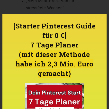
„
Mein Meal-Prep-Plan für
stressfreie Wochen“
„
So habe ich mit Pinterest meinen
[Starter Pinterest Guide
ersten 500er verdient“
für 0 €]
7 Tage Planer
(mit dieser Methode
4. Pins erstellen – dein
habe ich 2,3 Mio. Euro
Schaufenster zur Welt
gemacht)
Jetzt geht’s ans Herzstück deiner
Pinterest-Strategie:
Die Pins.
Denn ohne Pins keine Klicks und ohne
Klicks kein Geld.