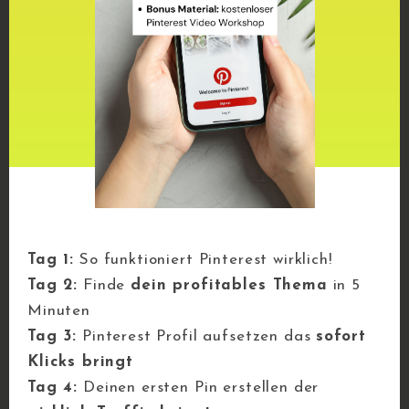
SUCHE
Finden
Neueste Beiträge
Tag 1:
So funktioniert Pinterest wirklich!
Tag 2:
Finde
dein profitables Thema
in 5
Geschützt: Camping
Minuten
Blogartikel Generator
Tag 3:
Pinterest Profil aufsetzen das
sofort
Geschützt:
Klicks bringt
Tag 4:
Deinen ersten Pin erstellen der
Selbstversorgung &