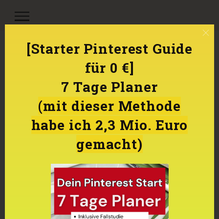
[Starter Pinterest Guide
Annika Rojas
für 0 €]
Gonzalez
7 Tage Planer
(mit dieser Methode
habe ich 2,3 Mio. Euro
merken
[em_event_types]
gemacht)
merken