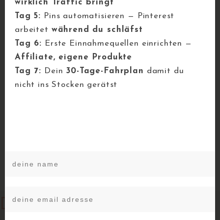
wirklich Traffic bringt
Vorratshaltung
Tag 5:
Pins automatisieren — Pinterest
Geschützt:
arbeitet
während du schläfst
Tag 6:
Erste Einnahmequellen einrichten —
Geschützt:
Affiliate, eigene Produkte
Geschützt: Affiliate
Tag 7:
Dein
30-Tage-Fahrplan
damit du
Generator
nicht ins Stocken gerätst
Datenschutz