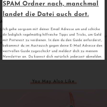
SPAM Ordner nach, manchmal
landet die Datei auch dort.
Annika
Ich gehe sorgsam mit deiner Email Adresse um und schicke
Ich helfe dir mit Pinterest ein passives Einkommen
dir lediglich regelmäßig hilfreiche Tipps und Tricks, um Geld
aufzubauen. Folge mir gern auf Insta und Pinterest für
mit Pinterest zu verdienen. In dem du den Guide anforderst,
noch mehr heiße Tipps.
bekommst du im Austausch gegen deine E-Mail Adresse den
wertvollen Guide zugeschickt und meldest dich zu meinem
Newsletter an. Du kannst dich natürlich jederzeit abmelden.
You May Also Like