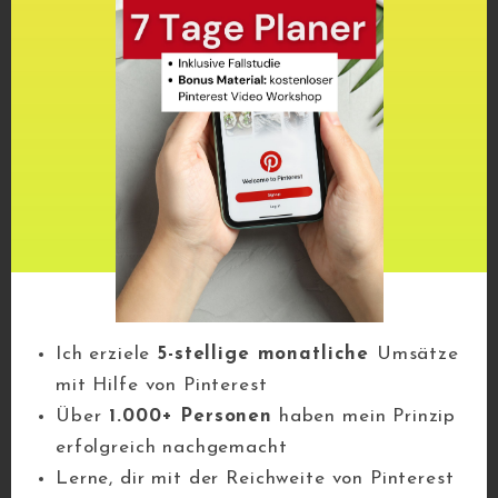
Du kannst den Newsletter jederzeit über den Link in
unserem Newsletter abbestellen.
Wir verwenden Brevo als unsere Marketing-
Plattform. Indem du das Formular absendest,
erklärst du dich einverstanden, dass die von
dir angegebenen persönlichen Informationen
an Brevo zur Bearbeitung übertragen werden
gemäß den
Datenschutzrichtlinien von Brevo.
E-Book für 0 € anfordern
Ich erziele
5-stellige monatliche
Umsätze
mit Hilfe von Pinterest
Über
1.000+ Personen
haben mein Prinzip
erfolgreich nachgemacht
Lerne, dir mit der Reichweite von Pinterest